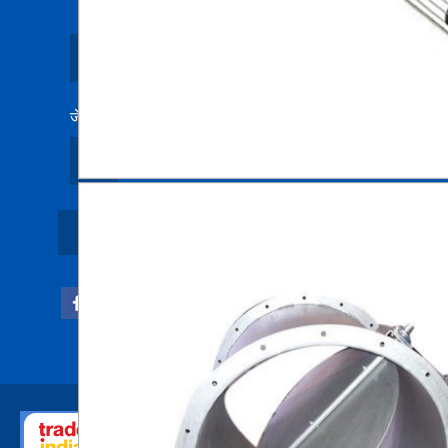
श्री सयान बरमन
(
मुख्य कार्यकारी अधिकारी
)
मोबाइल :
08045804604
जे.एल. नं ।02, खटियन नं। हावड़ा - 711302, पश्चिम बंगाल, भार
जांच भेजें
जांच भेजें
एसएमएस भेजें
ROHAN ENGINEERING ENTERPRISE सर्वाधिकार सुरक्षित.
(उपयोग की शर्
इन्फोकॉम नेटवर्क प्राइवेट लिमिटेड .
द्वारा विकसित एवं प्रबंधित