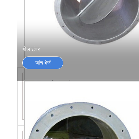
गोल डंपर
जांच भेजें