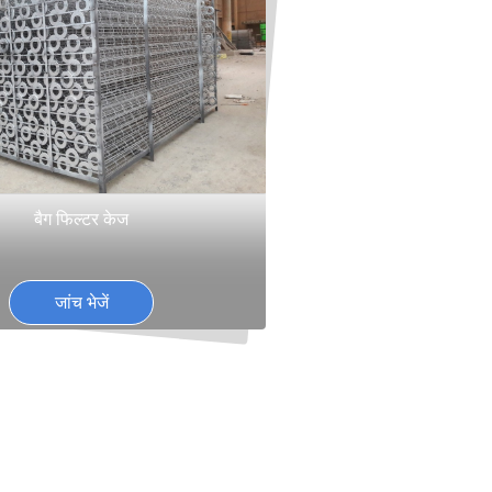
बैग फिल्टर केज
जांच भेजें