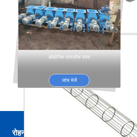
औद्योगिक एयरलॉक वाल्व
जांच भेजें
रोहन इंजीनियरिंग एंटरप्राइज