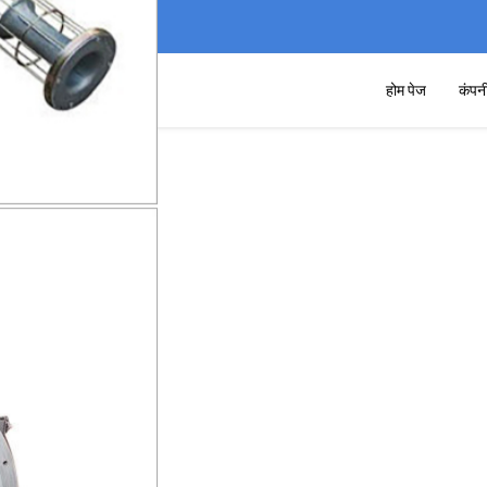
होम पेज
कंपन