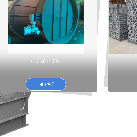
मल्टी लौवर डैम्पर
जांच भेजें