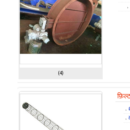
(4)
फ़िल