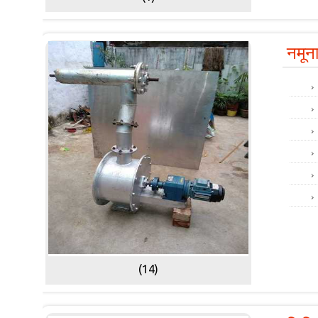
नमून
(14)